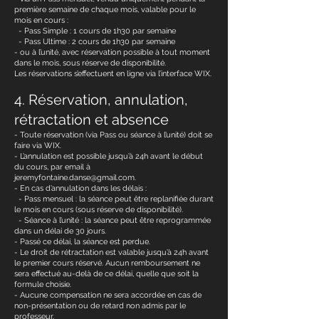
première semaine de chaque mois, valable pour le
mois en cours :
- Pass Simple : 1 cours de 1h30 par semaine
- Pass Ultime : 2 cours de 1h30 par semaine
- ou à l’unité, avec réservation possible à tout moment
dans le mois, sous réserve de disponibilité.
Les réservations s’effectuent en ligne via l’interface WIX.
4. Réservation, annulation,
rétractation et absence
- Toute réservation (via Pass ou séance à l’unité) doit se
faire via WIX.
- L’annulation est possible jusqu’à 24h avant le début
du cours, par email à
jeremyfontaine.danse@gmail.com.
- En cas d’annulation dans les délais :
- Pass mensuel : la séance peut être replanifiée durant
le mois en cours (sous réserve de disponibilité).
- Séance à l’unité : la séance peut être reprogrammée
dans un délai de 30 jours.
- Passé ce délai, la séance est perdue.
- Le droit de rétractation est valable jusqu’à 24h avant
le premier cours réservé. Aucun remboursement ne
sera effectué au-delà de ce délai, quelle que soit la
formule choisie.
- Aucune compensation ne sera accordée en cas de
non-présentation ou de retard non admis par le
professeur.