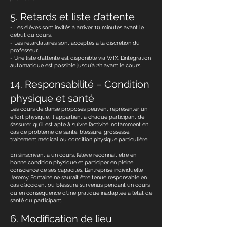
5. Retards et liste d’attente
- Les élèves sont invités à arriver 10 minutes avant le
début du cours.
- Les retardataires sont acceptés à la discrétion du
professeur.
- Une liste d’attente est disponible via WIX. L’intégration
automatique est possible jusqu’à 2h avant le cours.
14. Responsabilité – Condition
physique et santé
Les cours de danse proposés peuvent représenter un
effort physique. Il appartient à chaque participant de
s’assurer qu’il est apte à suivre l’activité, notamment en
cas de problème de santé, blessure, grossesse,
traitement médical ou condition physique particulière.
En s’inscrivant à un cours, l’élève reconnaît être en
bonne condition physique et participer en pleine
conscience de ses capacités. L’entreprise individuelle
Jeremy Fontaine ne saurait être tenue responsable en
cas d’accident ou blessure survenus pendant un cours
ou en conséquence d’une pratique inadaptée à l’état de
santé du participant.
6. Modification de lieu