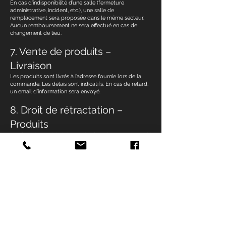
En cas d’indisponibilité d’une salle (fermeture
administrative, incident, etc.), une salle de
remplacement sera proposée dans le même secteur.
Aucun remboursement ne sera effectué en cas de
changement de lieu.
7. Vente de produits –
Livraison
Les produits sont livrés à l’adresse fournie lors de la
commande. Les délais sont indicatifs. En cas de retard,
un email d’information sera envoyé.
8. Droit de rétractation –
Produits
Conformément à la loi, un délai de 14 jours est accordé
à compter de la réception des produits pour exercer le
droit de rétractation.
Les cours de danse en ligne ne sont pas
remboursables.
9. Paiement
Le paiement s’effectue en ligne, à la commande, via les
moyens proposés sur le Site. Les prix sont indiqués en
euros, toutes taxes comprises (TTC). Les éventuels
frais de livraison sont précisés lors de la commande.