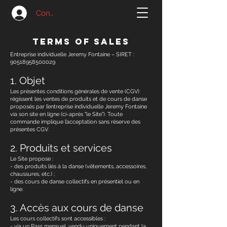
Connexion
Terms
of Sales
Entreprise individuelle Jeremy Fontaine – SIRET :
90518958500029
1. Objet
Les présentes conditions générales de vente (CGV)
régissent les ventes de produits et de cours de danse
proposés par l’entreprise individuelle Jeremy Fontaine
via son site en ligne (ci-après "le Site"). Toute
commande implique l’acceptation sans réserve des
présentes CGV.
2. Produits et services
Le Site propose :
- des produits liés à la danse (vêtements, accessoires,
chaussures, etc.) ;
- des cours de danse collectifs en présentiel ou en
ligne.
3. Accès aux cours de danse
Les cours collectifs sont accessibles :
- via un Pass mensuel, vendu uniquement pendant la