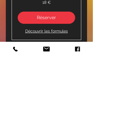
18
18 €
euros
Réserver
Découvrir les formules
Solo Latine
12
12 €
euros
Réserver